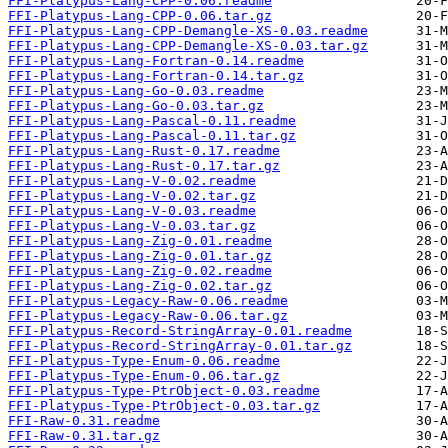
FFI-Platypus-Lang-CPP-0.06.readme
FFI-Platypus-Lang-CPP-0.06.tar.gz
FFI-Platypus-Lang-CPP-Demangle-XS-0.03.readme
FFI-Platypus-Lang-CPP-Demangle-XS-0.03.tar.gz
FFI-Platypus-Lang-Fortran-0.14.readme
FFI-Platypus-Lang-Fortran-0.14.tar.gz
FFI-Platypus-Lang-Go-0.03.readme
FFI-Platypus-Lang-Go-0.03.tar.gz
FFI-Platypus-Lang-Pascal-0.11.readme
FFI-Platypus-Lang-Pascal-0.11.tar.gz
FFI-Platypus-Lang-Rust-0.17.readme
FFI-Platypus-Lang-Rust-0.17.tar.gz
FFI-Platypus-Lang-V-0.02.readme
FFI-Platypus-Lang-V-0.02.tar.gz
FFI-Platypus-Lang-V-0.03.readme
FFI-Platypus-Lang-V-0.03.tar.gz
FFI-Platypus-Lang-Zig-0.01.readme
FFI-Platypus-Lang-Zig-0.01.tar.gz
FFI-Platypus-Lang-Zig-0.02.readme
FFI-Platypus-Lang-Zig-0.02.tar.gz
FFI-Platypus-Legacy-Raw-0.06.readme
FFI-Platypus-Legacy-Raw-0.06.tar.gz
FFI-Platypus-Record-StringArray-0.01.readme
FFI-Platypus-Record-StringArray-0.01.tar.gz
FFI-Platypus-Type-Enum-0.06.readme
FFI-Platypus-Type-Enum-0.06.tar.gz
FFI-Platypus-Type-PtrObject-0.03.readme
FFI-Platypus-Type-PtrObject-0.03.tar.gz
FFI-Raw-0.31.readme
FFI-Raw-0.31.tar.gz