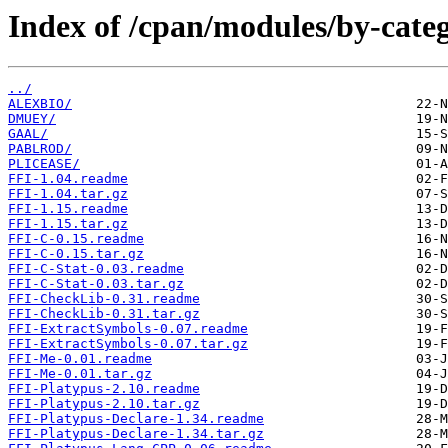
Index of /cpan/modules/by-cate
../
ALEXBIO/
DMUEY/
GAAL/
PABLROD/
PLICEASE/
FFI-1.04.readme
FFI-1.04.tar.gz
FFI-1.15.readme
FFI-1.15.tar.gz
FFI-C-0.15.readme
FFI-C-0.15.tar.gz
FFI-C-Stat-0.03.readme
FFI-C-Stat-0.03.tar.gz
FFI-CheckLib-0.31.readme
FFI-CheckLib-0.31.tar.gz
FFI-ExtractSymbols-0.07.readme
FFI-ExtractSymbols-0.07.tar.gz
FFI-Me-0.01.readme
FFI-Me-0.01.tar.gz
FFI-Platypus-2.10.readme
FFI-Platypus-2.10.tar.gz
FFI-Platypus-Declare-1.34.readme
FFI-Platypus-Declare-1.34.tar.gz