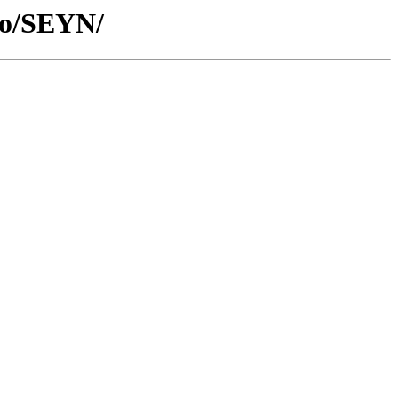
go/SEYN/